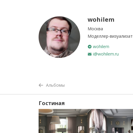
wohilem
Москва
Моделлер-визуализат
wohilem
i@wohilem.ru
Альбомы
Гостиная